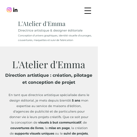
L'Atelier d'Emma
Directrice artistique & designer éditoriale
Conception d'univers graphiques, identité visuelle d'ouvrages,
couvertures, maquettes et suivi de fabrication
L'Atelier d'Emma
Direction artistique : création, pilotage
et conception de projet
En tant que directrice artistique spécialisée dans le
design éditorial, je mets depuis bientôt
5 ans
mon
expertise au service de maisons d'édition,
d'agences de publicité et de particuliers pour
donner vie à leurs projets créatifs. Que ce soit pour
la conception de
visuels à but communicatif
, de
couvertures de livres
, la
mise en page
, la création
de
supports visuels uniques
ou le
suivi de projets
,